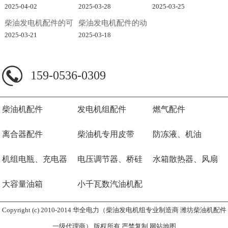
速响应策略秘籍
全攻略
用重要性及其...
2025-04-02
2025-03-28
2025-03-25
柴油发电机配件的可
柴油发电机配件的动
靠性稳定
力
2025-03-21
2025-03-18
159-0536-0309
柴油机配件
发电机组配件
燃气配件
离合器配件
柴油机专用皮带
防冻液、机油
机组电瓶、充电器
电压调节器、桥硅
水箱散热器、风扇
大容量油箱
小千瓦数汽油机配
件
Copyright (c) 2010-2014 华全电力（柴油发电机组专业制造商 潍坊柴油机配件
一级代理商） 版权所有 严禁复制
网站地图